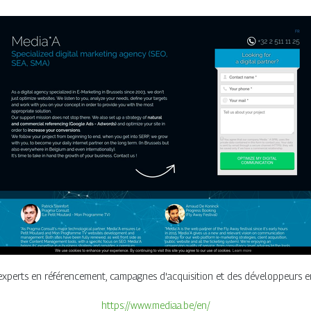
 experts en référencement, campagnes d'acquisition et des développeurs en
https://www.mediaa.be/en/