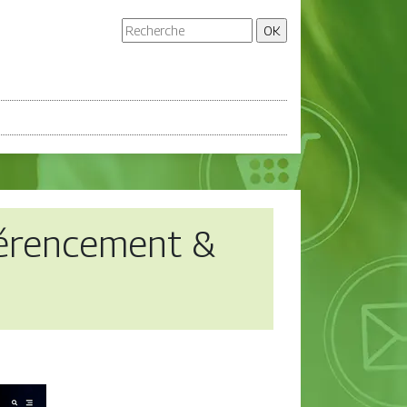
éren­ce­ment &