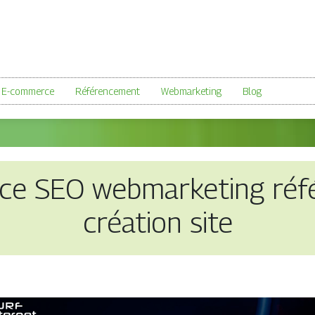
E-commerce
Référencement
Webmarketing
Blog
ce SEO web­mar­ke­ting réf
création site